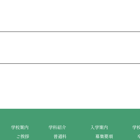
学校案内
学科紹介
入学案内
学
ご挨拶
普通科
募集要項