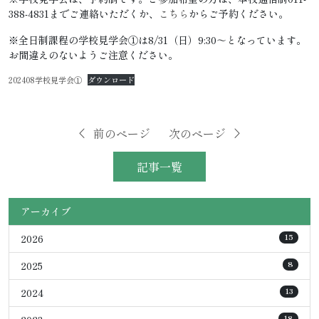
388-4831までご連絡いただくか、
こちら
からご予約ください。
※全日制課程の学校見学会①は8/31（日）9:30～となっています。
お間違えのないようご注意ください。
202408学校見学会①
ダウンロード
前のページ
次のページ
記事一覧
アーカイブ
2026
15
2025
8
2024
13
18