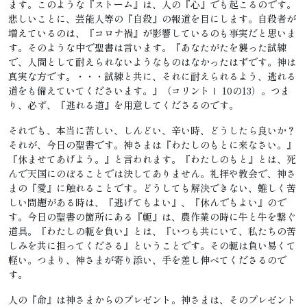
ます。このような『ストーム』は、人の『心』でも起こるのです。
悲しいことに、芸能人等の『自殺』の報道を目にします。自殺者が
増えているのは、『コロナ禍』が影響しているのも事実だと思いま
す。そのような中で聖書は言います。『あなたがたを襲った試練
で、人間として耐えられないようなものはなかったはずです。神は
真実な方です。・・・試練と共に、それに耐えられるよう、逃れる
道をも備えていてくださいます。』（コリントⅠ 10の13）。つま
り、必ず、『逃れる道』を用意してくださるのです。
それでも、本当に苦しい、しんどい、辛い時、どうしたら良いか？
それが、今日の聖書です。神さまは『わたしのもとに来なさい。』
『休ませてあげよう。』と言われます。『わたしのもと』とは、死
んで天国にのぼることでは決してありません。礼拝や教会で、神さ
まの『愛』に触れることです。どうしても解決できない、難しく苦
しい問題がある時は、『逃げてもよい』、『休んでもよい』ので
す。今日の聖書の箇所にある『軛』は、農作業の時に牛と牛を繋ぐ
道具。『わたしの軛を負い』とは、『いつも共にいて、私たちの苦
しみを共に担ってくださる』ということです。その軛は負い易くて
軽い。つまり、神さまが寄り添い、手を差し伸べてくださるので
す。
人の『命』は神さまからのプレゼント。神さまは、そのプレゼント