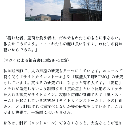
『疲れた者、重荷を負う者は、だれでもわたしのもとに来なさい。
休ませてあげよう。・・・わたしの軛は負いやすく、わたしの荷は
軽いからである。』
(
マタイによる福音書11章28～30節)
私は獣医師で、人の医療の研究もテーマにしています。ニュースで
良く聞く『サイトカインストーム』や『膜型人工肺ECMO』の研究
もしています。実はその研究では、ちょっと有名人です。『炎症』
とそれが暴走しないよう制御する『抗炎症』という反応のスイッチ
を入れる物質がサイトカイン。攻撃と防御が制御できず『嵐・スト
ーム』を起こしている状態が『サイトカインストーム』。その仕組
みと、どう制御すれば重症化しないか等の研究をしています。これ
がまた複雑で、一筋縄にはいきません。
身体は、制御（コントロール）できなくなると、大変なことが起き