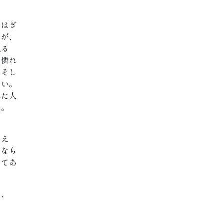
いはぎ
たが、
見る
て憐れ
。そし
さい。
れた人
た。
とえ
うなら
けてあ
を、