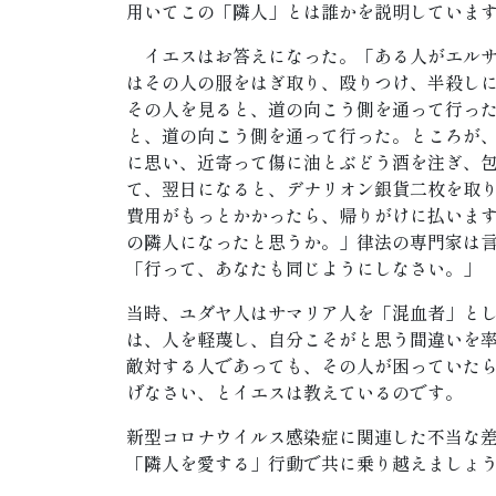
用いてこの「隣人」とは誰かを説明していま
イエスはお答えになった。「ある人がエル
はその人の服をはぎ取り、殴りつけ、半殺し
その人を見ると、道の向こう側を通って行っ
と、道の向こう側を通って行った。ところが
に思い、近寄って傷に油とぶどう酒を注ぎ、
て、翌日になると、デナリオン銀貨二枚を取
費用がもっとかかったら、帰りがけに払いま
の隣人になったと思うか。」律法の専門家は
「行って、あなたも同じようにしなさい。
当時、ユダヤ人はサマリア人を「混血者」と
は、人を軽蔑し、自分こそがと思う間違いを
敵対する人であっても、その人が困っていた
げなさい、とイエスは教えているのです。
新型コロナウイルス感染症に関連した不当な
「隣人を愛する」行動で共に乗り越えましょ