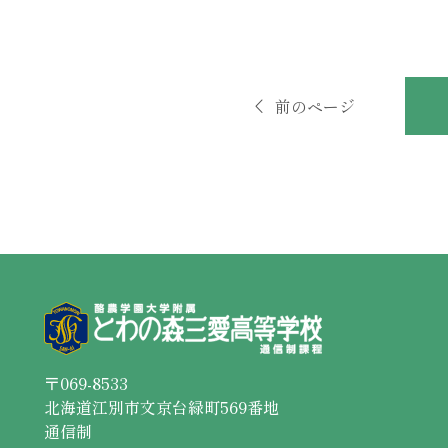
前のページ
〒069-8533
北海道江別市文京台緑町569番地
通信制