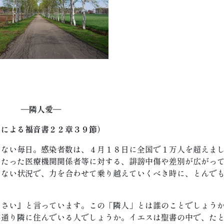
―隣人愛―
イによる福音書２２章３９節）
はない毎日。感染者数は、４月１８日に全国で１万人を超えま
あたった医療機関関係者等に対する、誹謗中傷や差別が広がっ
くない状況で、力を合わせて乗り越えていくべき時に、とんで
なさい』と言っています。この「隣人」とは誰のことでしょう
字通り隣に住んでいる人でしょうか。イエスは聖書の中で、た