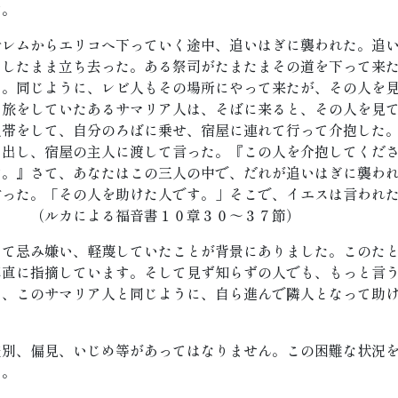
す。
サレムからエリコへ下っていく途中、追いはぎに襲われた。追
にしたまま立ち去った。ある祭司がたまたまその道を下って来
た。同じように、レビ人もその場所にやって来たが、その人を
、旅をしていたあるサマリア人は、そばに来ると、その人を見
包帯をして、自分のろばに乗せ、宿屋に連れて行って介抱した
り出し、宿屋の主人に渡して言った。『この人を介抱してくだ
す。』さて、あなたはこの三人の中で、だれが追いはぎに襲わ
言った。「その人を助けた人です。」そこで、イエスは言われ
」 （ルカによる福音書１０章３０～３７節）
して忌み嫌い、軽蔑していたことが背景にありました。このた
率直に指摘しています。そして見ず知らずの人でも、もっと言
ら、このサマリア人と同じように、自ら進んで隣人となって助
差別、偏見、いじめ等があってはなりません。この困難な状況
う。