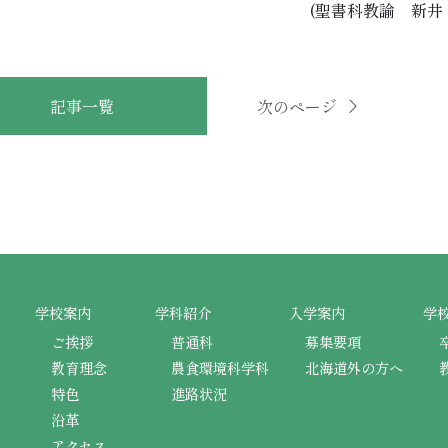
(聖書科教諭 新井
記事一覧
次のページ
学校案内
学科紹介
入学案内
学
ご挨拶
普通科
募集要項
教育理念
農食環境科学科
北海道外の方へ
特色
進路状況
沿革
アクセス