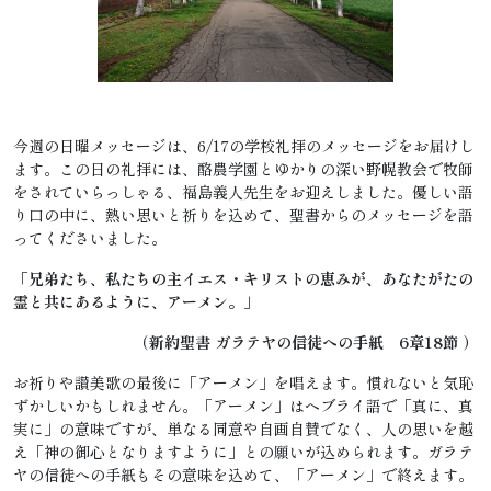
今週の日曜メッセージは、6/17の学校礼拝のメッセージをお届けし
ます。この日の礼拝には、酪農学園とゆかりの深い野幌教会で牧師
をされていらっしゃる、福島義人先生をお迎えしました。優しい語
り口の中に、熱い思いと祈りを込めて、聖書からのメッセージを語
ってくださいました。
「兄弟たち、私たちの主イエス・キリストの恵みが、あなたがたの
霊と共にあるように、アーメン。」
（新約聖書 ガラテヤの信徒への手紙 6章18節 ）
お祈りや讃美歌の最後に「アーメン」を唱えます。慣れないと気恥
ずかしいかもしれません。「アーメン」はヘブライ語で「真に、真
実に」の意味ですが、単なる同意や自画自賛でなく、人の思いを越
え「神の御心となりますように」との願いが込められます。ガラテ
ヤの信徒への手紙もその意味を込めて、「アーメン」で終えます。