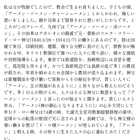
私は父が牧師でしたので、教会で生まれ育ちました。子どもの頃、
「アーメン・ソーメン・チャーシューメン」とからかわれ、悔しい
思いをしました。親や兄弟まで屈辱された思いがしたからです。と
ころがこのフレーズ、九州では「アーメン・ソーメン・冷ソーメ
ン」。その由来はナポレオンの親戚で元・貴族のマルク・マリー・
ド・ロー神父(1840.3/26～1914.11/7) の働きにあるのです。彼は28
歳で来日、印刷技術、建築、様々な分野に長けた人で、禁教令が解
かれる中、キリスト教弾圧で傷ついた人々に寄り添い、様々な援助
や技術指導をします。東京では修道院を、長崎周辺には会堂を建
て、孤児院も作ります。かつて島原周辺では島原の乱で多くの農民
が殺され、年貢を納めるため全国から農民が送り込まれます。神父
は素麺製法を受け継いだ家族からその秘伝を学び、貧しい人々に
「アーメン、主の祝福があるように」と祈りながら教えたのだそう
です。多くの人が助けられ、人々はそんな神父に敬意をもって「ア
ーメン・ソーメン」と言ったのが始まりと聞きます。貧しい人々と
歩み、「アーメン(神の御心となりますように)」の心を大切にして
歩むド・ロー神父は74歳の時、大浦天主堂司教館屋根修理の最中、
足場からの転落が原因で天に召されます。長崎では、今も神父様の
尊い働きを偲び「ド・ロ様ソーメン」が売られています。「アーメ
ン」と唱える時、その祈りに生きた人々の心に重ねてみてくださ
い。