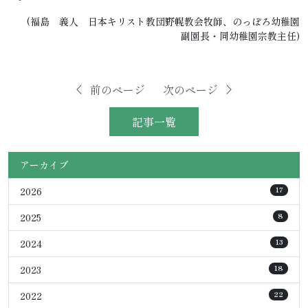
(福島 義人 日本キリスト教団野幌教会牧師、のっぽろ幼稚園
副園長・同幼稚園宗教主任)
前のページ
次のページ
記事一覧
アーカイブ
2026
17
2025
8
2024
13
2023
18
2022
22