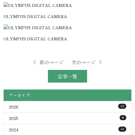
OLYMPUS DIGITAL CAMERA
OLYMPUS DIGITAL CAMERA
前のページ
次のページ
記事一覧
アーカイブ
2026
15
2025
8
2024
13