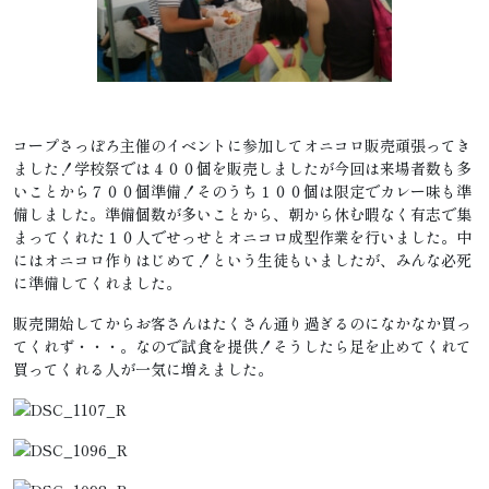
コープさっぽろ主催のイベントに参加してオニコロ販売頑張ってき
ました！学校祭では４００個を販売しましたが今回は来場者数も多
いことから７００個準備！そのうち１００個は限定でカレー味も準
備しました。準備個数が多いことから、朝から休む暇なく有志で集
まってくれた１０人でせっせとオニコロ成型作業を行いました。中
にはオニコロ作りはじめて！という生徒もいましたが、みんな必死
に準備してくれました。
販売開始してからお客さんはたくさん通り過ぎるのになかなか買っ
てくれず・・・。なので試食を提供！そうしたら足を止めてくれて
買ってくれる人が一気に増えました。