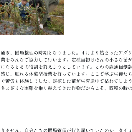
に過ぎ、圃場整理の時期となりました。４月より始まったアグ
作業をみんなで協力して行います。定植当初はほんの小さな苗
期になるとその役割を終えようとしています。とわの森通信制
を感じ、触れる体験型授業を行っています。ここで学ぶ生徒た
なぐ苦労も体験しました。定植した苗が生育途中で枯れてしま
。さまざまな困難を乗り越えてきた作物だからこそ、収穫の時
ありません。自分たちの圃場管理が行き届いていたのか、タイ