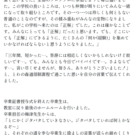
た。この学校の良いところは、いつも仲間が周りにいてみんな一緒
になって取り組むところです。その一つ一つは珍しくも何ともない
普通のことなのですが、その積み重ねがみんなの宝物になりまし
た。私がこの学校へ来たのは「正解」でした。これは確かなことで
す。みんなにとっても「正解」だったと思います。でも、どこにい
ても「正解」にできるように、たくさんの「何か(経験)」を集めて
いかなければならないと思うようになりました。」
「三年間、短かった…。答辞には相応しくないかもしれないけど寂
しいです…。でも、みんなとも今日でバイバイです…。さよならで
す…。言い尽くせませんが、皆さん、ありがとうございました！」
と、とわの森通信制課程で過ごした思いを自分の言葉で伝えてくれ
ました。
卒業証書授与式を終えた卒業生は、
教室に戻り最後のホームルームを行いました。
卒業担任の梅津先生からは、
「とにかくジタバタしていきなさい。ジタバタしていれば何とかな
るぞ～」
と、それぞれの道を歩む卒業生に励ましの言葉が送られ締めくくり