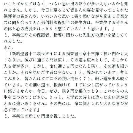
いことばかりではなく、つらい思い出のほうが多い人もいるかも知
れません。しかし、今日に至るまで皆さんの姿を見守ってこられた
保護者の皆さんや、いろいろな思いに寄り添いながら励まし苦楽を
共に向き合ってきた通信制課程担当の先生方は、卒業生する皆さん
の体と心の成長をはっきりと感じていることと思います。」
と、卒業生やその保護者、指導に関わった先生方の思いを話してく
れました。
また、
「『新約聖書十二項マタイによる福音書七章十三節：狭い門から入
りなさい。滅びに通じる門は広く、その道も広々として、そこから
入る者が多い。しかし、命に通じる門はなんと狭く、その道も細い
ことか。それを見いだす者は少ない。』と、説かれています。考え
てみると、皆さんはすでにその狭い門をくぐり、細い道を歩み続け
ています。その細い道は、振向けば、すでに少し広がっているよう
に感じませんか。今日、ぜひ、狭き門を巣立つとき、これからの人
生を見つめてください。きっと、入学式の時とは違った広い道が見
えるに違いありません。その先には、命に例えられた大きな喜びが
必ず待っています」
と、卒業生の新しい門出を祝しました。