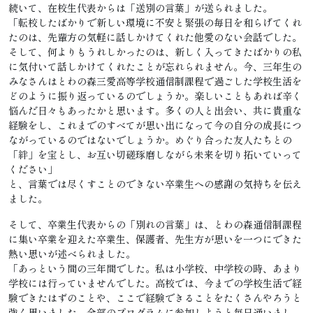
続いて、在校生代表からは「送別の言葉」が送られました。
「転校したばかりで新しい環境に不安と緊張の毎日を和らげてくれ
たのは、先輩方の気軽に話しかけてくれた他愛のない会話でした。
そして、何よりもうれしかったのは、新しく入ってきたばかりの私
に気付いて話しかけてくれたことが忘れられません。今、三年生の
みなさんはとわの森三愛高等学校通信制課程で過ごした学校生活を
どのように振り返っているのでしょうか。楽しいこともあれば辛く
悩んだ日々もあったかと思います。多くの人と出会い、共に貴重な
経験をし、これまでのすべてが思い出になって今の自分の成長につ
ながっているのではないでしょうか。めぐり合った友人たちとの
「絆」を宝とし、お互い切磋琢磨しながら未来を切り拓いていって
ください」
と、言葉では尽くすことのできない卒業生への感謝の気持ちを伝え
ました。
そして、卒業生代表からの「別れの言葉」は、とわの森通信制課程
に集い卒業を迎えた卒業生、保護者、先生方が思いを一つにできた
熱い思いが述べられました。
「あっという間の三年間でした。私は小学校、中学校の時、あまり
学校には行っていませんでした。高校では、今までの学校生活で経
験できたはずのことや、ここで経験できることをたくさんやろうと
強く思いました。全部のプログラムに参加しようと毎日通いまし