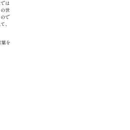
観では
この世
るので
見て、
言葉を