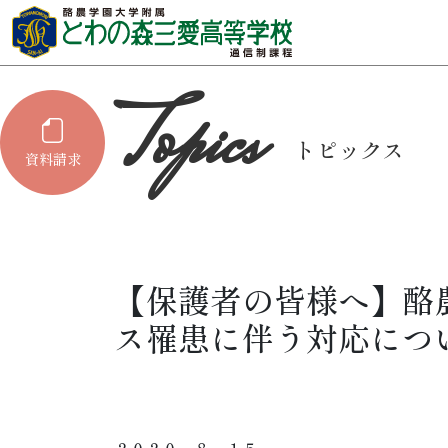
トピックス
資料請求
【保護者の皆様へ】酪
ス罹患に伴う対応につ
２０２０．８．１５