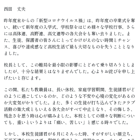
西田 丈夫
昨年度末からの「新型コロナウイルス禍」は、昨年度の卒業式を奪
い、続いて新年度の入学式、学校祭をはじめ様々な学校行事、さら
には高体連、高野連、高文連等の各大会をも奪い去りました。ま
た、生徒、保護者の皆さんにとってかけがえのない時間とチャン
ス、喜びや達成感など高校生活で最も大切なものを失うこととなり
ました。
校長として、この難局を最小限の影響にとどめて乗り切ろうとしま
したが、十分な結果とはなりませんでした。心よりお詫びを申し上
げたいと存じます。
この間、私たち教職員は、長い休校、家庭学習期間、生徒諸君がど
のように過ごしているのか、どのような不安や心境の変化があるの
か大変気がかりでした。また、多くの生徒が打ち込んできたクラブ
活動の集大成ともいえる各大会がすべて中止となり、その悔しさ、
残念さを思う時は心が痛みました。本校としての様々な判断につい
ても、重いというよりは「痛い、苦しい」と感じる時々でした。
しかし、本校生徒諸君が６月にそろった時、すがすがしい顔立ち、