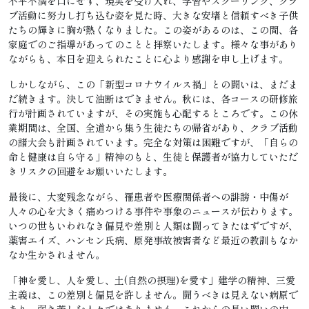
不平不満を口にせず、現実を受け入れ、学習やスクーリング、クラ
ブ活動に努力し打ち込む姿を見た時、大きな安堵と信頼すべき子供
たちの輝きに胸が熱くなりました。この姿があるのは、この間、各
家庭でのご指導があってのことと拝察いたします。様々な事があり
ながらも、本日を迎えられたことに心より感謝を申し上げます。
しかしながら、この「新型コロナウイルス禍」との闘いは、まだま
だ続きます。決して油断はできません。秋には、各コースの研修旅
行が計画されていますが、その実施も心配するところです。この休
業期間は、全国、全道から集う生徒たちの帰省があり、クラブ活動
の諸大会も計画されています。完全な対策は困難ですが、「自らの
命と健康は自ら守る」精神のもと、生徒と保護者が協力していただ
きリスクの回避をお願いいたします。
最後に、大変残念ながら、罹患者や医療関係者への誹謗・中傷が
人々の心を大きく痛めつける事件や事象のニュースが伝わります。
いつの世もいわれなき偏見や差別と人類は闘ってきたはずですが、
薬害エイズ、ハンセン氏病、原発事故被害者など最近の教訓もなか
なか生かされません。
「神を愛し、人を愛し、土(自然の摂理)を愛す」建学の精神、三愛
主義は、この差別と偏見を許しません。闘うべきは見えない病原で
あり、弱き苦しむ人々ではありません。これからの長い闘いの中、