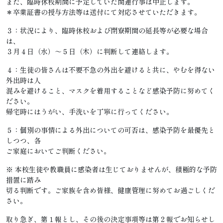
また、臨時休校期間に予定していた関連行事は中止します。
＊卒業証書の授与方法等は送付にて対応させていただきます。
３：状況により、臨時休校および閉寮期間の延長等が必要な場合
は、
３月４日（水）～５日（木）に判断して連絡します。
４：生徒の皆さんは不要不急の外出を避けると共に、やむを得ない
外出時は人
混みを避けること、マスクを着用することなど感染予防に努めてく
ださい。
帰宅時にはうがい、手洗いを丁寧に行ってください。
５：個別の事情による外出についての可否は、感染予防を最優先と
しつつ、各
ご家庭においてご判断ください。
※ 本校生徒や教職員に感染者は生じておりませんが、積極的な予防
措置に踏み
切る判断です。ご家族を含め皆様、健康管理に努めてお過ごしくだ
さい。
取り急ぎ、第１報とし、その後の決定事項等は第２報でお知らせし