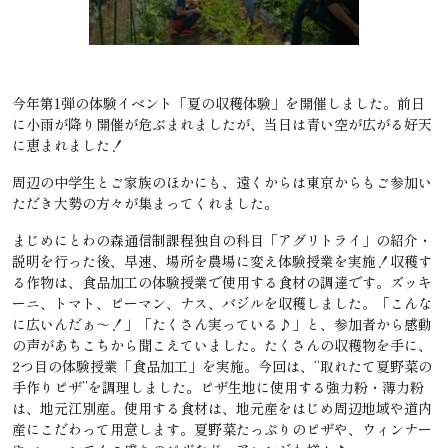
今年第1弾の体験イベント「夏の収穫体験」を開催しました。前日
に小雨が降り開催が危ぶまれましたが、当日は青い空が広がる好天
に恵まれました！
周辺の中学生とご家族のほかにも、遠くからは東京からもご参加い
ただき大勢の方々が集まってくれました。
まじめにとわの森通信制課程独自の科目「アグリトライ」の紹介・
説明を行った後、早速、場所を農場に変え体験授業を実施！収穫す
る作物は、食品加工の体験授業で使用する食材の調達です。ズッキ
ーニ、トマト、ピーマン、ナス、バジルを収穫しました。「こんな
に広いんだぁ～！」「たくさん実っている♪」と、参加者から感動
の声があちこちから聞こえていました。たくさんの収穫物を手に、
2つ目の体験授業「食品加工」を実施。今回は、“取れたて夏野菜の
手作りピザ”を調理しました。ピザ生地に使用する強力粉・薄力粉
は、地元江別産。使用する食材は、地元産をはじめ周辺地域や道内
産にこだわって用意します。夏野菜たっぷりのピザや、ウィンナー