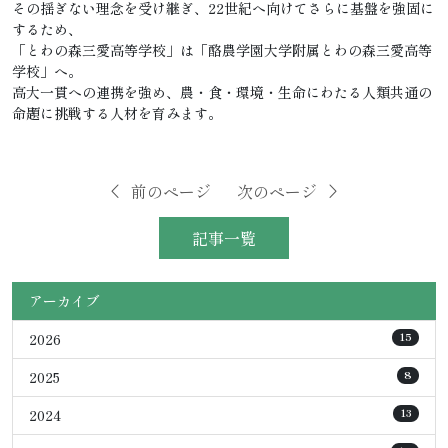
その揺ぎない理念を受け継ぎ、22世紀へ向けてさらに基盤を強固に
するため、
「とわの森三愛高等学校」は「酪農学園大学附属とわの森三愛高等
学校」へ。
高大一貫への連携を強め、農・食・環境・生命にわたる人類共通の
命題に挑戦する人材を育みます。
前のページ
次のページ
記事一覧
アーカイブ
2026
15
2025
8
2024
13